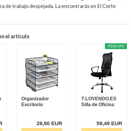
ea de trabajo despejada. La encontrarás en El Corte
n el artículo
REBAJAS
e
Organizador
T-LOVENDO.ES
Escritorio
Silla de Oficina
Bandejas Oficina
ergonómica
Apilables...
para...
R
29,90 EUR
59,49 EUR