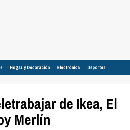
je
Hogar y Decoración
Electrónica
Deportes
letrabajar de Ikea, El
oy Merlín
Supermercados