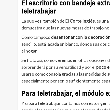
El escritorio con bandeja extr
teletrabajar
La que ves, también de
El Corte Inglés
, es una
demuestra que las nuevas mesas de trabajo no 
Como tampoco
desentonar con la decoració
sencillo, está lacada en blanco, donde sus dos
el hogar.
Se trata así, como veremos en otras opciones de
sorprenderá por su versatilidad y por el
poco e
usarse como consola gracias a las medidas de 
especialmente por ser lo suficientemente espa
Para teletrabajar, el módulo e
Y si para teletrabajar contamos con estos geni
acudir a los escritorios que nos ofrecen desde 