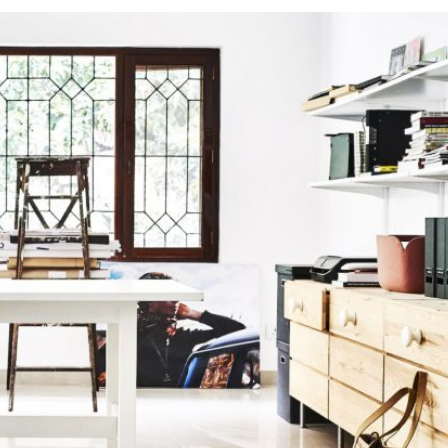
Mejores Productos Hacendado de
Mercadona
Mejores Productos Hacendado de Mercadona
Mercadona se ha instalado en los hogares
españoles casi sin darnos cuenta. Es raro que abra
una puerta de la cocina...
Leer más