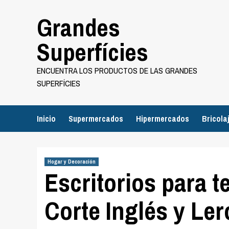
Saltar
Grandes
al
contenido
Superfícies
ENCUENTRA LOS PRODUCTOS DE LAS GRANDES
SUPERFÍCIES
Inicio
Supermercados
Hipermercados
Bricola
Hogar y Decoración
Escritorios para te
Corte Inglés y Ler